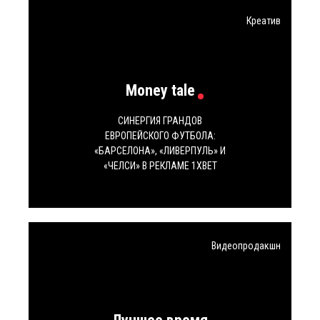
УСЛУГИ
Креатив
КОНТАКТЫ
Money tale
СИНЕРГИЯ ГРАНДОВ
БЛОГ
ЕВРОПЕЙСКОГО ФУТБОЛА:
«БАРСЕЛОНА», «ЛИВЕРПУЛЬ» И
«ЧЕЛСИ» В РЕКЛАМЕ 1XBET
КАРЬЕРА
Видеопродакшн