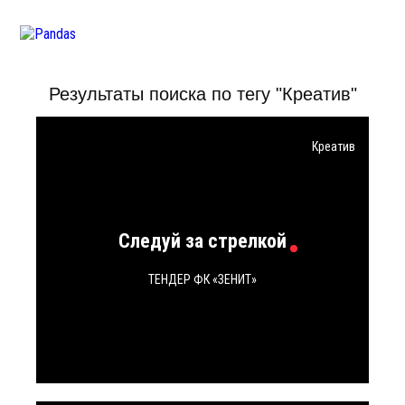
Результаты поиска по тегу "Креатив"
Креатив
О НАС
+7
495
127
Eng
Рус
Следуй за стрелкой
agency@9pa
ТЕНДЕР ФК «ЗЕНИТ»
hr@9pandas
ПРОЕКТЫ