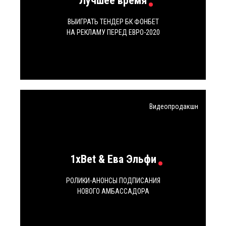
Лучшее время
ВЫИГРАТЬ ТЕНДЕР БК ФОНБЕТ
Политика
НА РЕКЛАМУ ПЕРЕД ЕВРО-2020
конфиденциальности
Vm.
Tw.
Be.
Видеопродакшн
1xBet & Ева Эльфи
РОЛИКИ-АНОНСЫ ПОДПИСАНИЯ
НОВОГО АМБАССАДОРА